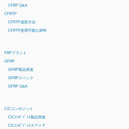
CFRP Q&A
CFRTP
CFRTP成形方法
CFRTP使用可能な材料
FRPプラント
GFRP
GFRP製品用途
GFRPスペック
GFRP Q&A
C/Cコンポジット
C/Cｺﾝﾎﾟｼﾞｯﾄ製品用途
C/Cｺﾝﾎﾟｼﾞｯﾄスペック