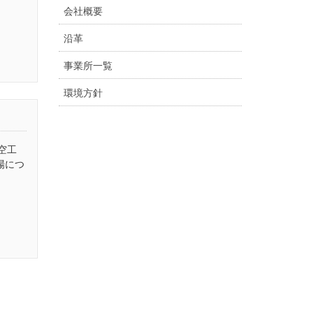
会社概要
沿革
事業所一覧
環境方針
臨空工
場につ