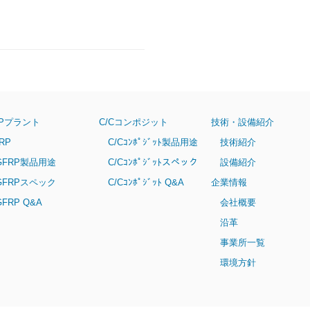
RPプラント
C/Cコンポジット
技術・設備紹介
RP
C/Cｺﾝﾎﾟｼﾞｯﾄ製品用途
技術紹介
FRP製品用途
C/Cｺﾝﾎﾟｼﾞｯﾄスペック
設備紹介
FRPスペック
C/Cｺﾝﾎﾟｼﾞｯﾄ Q&A
企業情報
RP Q&A
会社概要
沿革
事業所一覧
環境方針